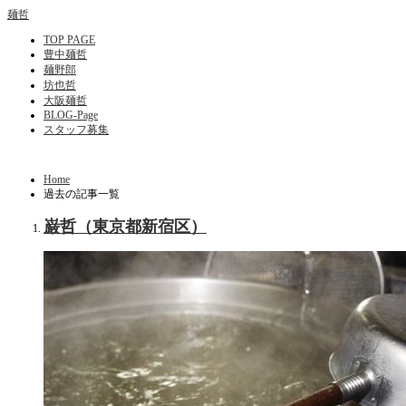
麺哲
TOP PAGE
豊中麺哲
麺野郎
坊也哲
大阪麺哲
BLOG-Page
スタッフ募集
Home
過去の記事一覧
巌哲（東京都新宿区）