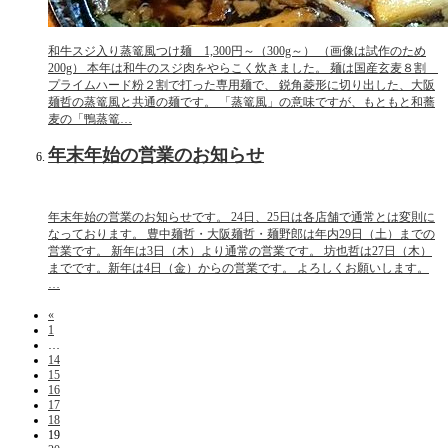
和牛スジ入り蒸篭風つけ麺 1,300円～（300g～） （画像は試作のため
200g） 本年は和牛のスジ肉をやらこく炊きました。 麺は国産玄麦８割
プライムハード粉２割で打った専用麺で、 鋭角菱形に切り出した、大阪
麺哲の蒸篭風と共通の麺です。 「蒸篭風」の意味ですが、もともと和蕎
麦の「鴨蒸篭…
年末年始の営業のお知らせ
年末年始の営業のお知らせです。 24日、25日は各店舗で通常とは変則に
なっております。 豊中麺哲・大阪麺哲・麺野郎は年内29日（土）までの
営業です。 新年は3日（木）より通常の営業です。 坊也哲は27日（木）
までです。新年は4日（金）からの営業です。 よろしくお願いします。
…
«
1
…
14
15
16
17
18
19