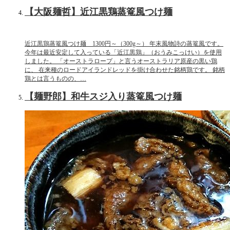
【大阪麺哲】近江黒鶏蒸篭風つけ麺
近江黒鶏蒸篭風つけ麺 1300円～（300g～） 年末風物詩の蒸篭風です。
今年は最近安定して入っている「近江黒鶏」（おうみこっけい）を使用
しました。 「オーストラロープ」と言うオーストラリア原産の黒い鶏
に、 在来種のロードアイランドレッドを掛け合わせた銘柄鶏です。 銘柄
鶏とは言うものの、…
【麺野郎】和牛スジ入り蒸篭風つけ麺