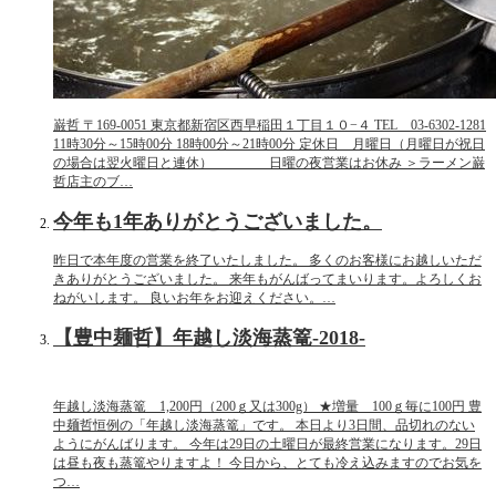
巌哲 〒169-0051 東京都新宿区西早稲田１丁目１０−４ TEL 03-6302-1281
11時30分～15時00分 18時00分～21時00分 定休日 月曜日（月曜日が祝日
の場合は翌火曜日と連休） 日曜の夜営業はお休み ＞ラーメン巌
哲店主のブ…
今年も1年ありがとうございました。
昨日で本年度の営業を終了いたしました。 多くのお客様にお越しいただ
きありがとうございました。 来年もがんばってまいります。よろしくお
ねがいします。 良いお年をお迎えください。…
【豊中麺哲】年越し淡海蒸篭-2018-
年越し淡海蒸篭 1,200円（200ｇ又は300g） ★増量 100ｇ毎に100円 豊
中麺哲恒例の「年越し淡海蒸篭」です。 本日より3日間、品切れのない
ようにがんばります。 今年は29日の土曜日が最終営業になります。29日
は昼も夜も蒸篭やりますよ！ 今日から、とても冷え込みますのでお気を
つ…