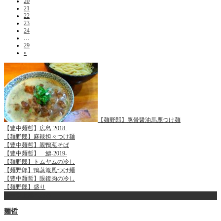
20
21
22
23
24
…
29
»
【麺野郎】豚骨醤油馬鹿つけ麺
【豊中麺哲】広島-2018-
【麺野郎】麻辣担々つけ麺
【豊中麺哲】親鴨葱そば
【豊中麺哲】 鱧-2019-
【麺野郎】トムヤムの冷し
【麺野郎】鴨蒸篭風つけ麺
【豊中麺哲】眼鏡肉の冷し
【麺野郎】盛り
ページ上部へ戻る
麺哲