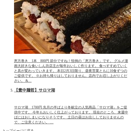
恵方巻き 1本 800円 節分ですね！恒例の「恵方巻き」です。 グルメ漫
画大好きな食いしん坊店主が毎年おいしく作ります。 食べすすめていく
と具が変わっていきます。 本日2月3日限り、昼夜営業ともに10食ずつの
ご提供です。 ※お持ち帰りはしておりません。店内でお召し上がりくだ
さい。 &…
【豊中麺哲】サロマ湖
サロマ湖 1700円 先月の半ばより冬献立の人気商品「サロマ湖」をご提
供中です。 今年もおいしく仕上がっております。 現在のところ、来週中
ばにはおしまいになりそうです。 土日の昼はお出ししておりませんの
で、ご注意ください。 …
トップページに戻る