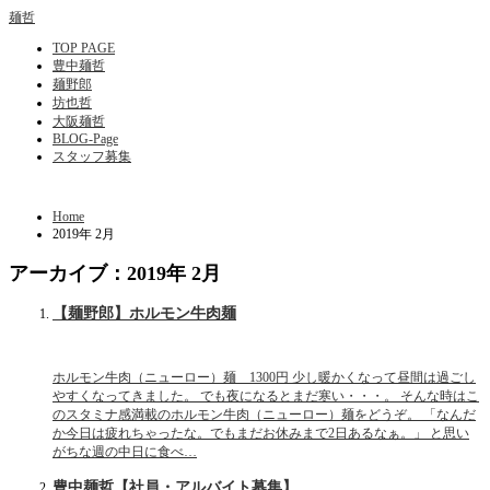
麺哲
TOP PAGE
豊中麺哲
麺野郎
坊也哲
大阪麺哲
BLOG-Page
スタッフ募集
Home
2019年 2月
アーカイブ：2019年 2月
【麺野郎】ホルモン牛肉麺
ホルモン牛肉（ニューロー）麺 1300円 少し暖かくなって昼間は過ごし
やすくなってきました。 でも夜になるとまだ寒い・・・。 そんな時はこ
のスタミナ感満載のホルモン牛肉（ニューロー）麺をどうぞ。 「なんだ
か今日は疲れちゃったな。でもまだお休みまで2日あるなぁ。」 と思い
がちな週の中日に食べ…
豊中麺哲【社員・アルバイト募集】