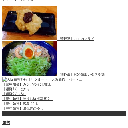
【麺野郎】ハモのフライ
【麺野郎】呉冷麺風レタス冷麺
【リクルート】大阪麺哲 パート…
【豊中麺哲】カツヲの冷汁麺(土…
【麺野郎】にぎり
【麺野郎】盛り
【豊中麺哲】年越し淡海蒸篭-2…
【豊中麺哲】広島-2018-
【豊中麺哲】眼鏡肉の冷し
ページ上部へ戻る
麺哲