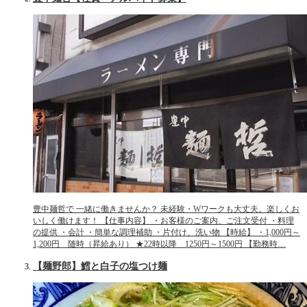
豊中麺哲で 一緒に働きませんか？ 未経験・Wワークも大丈夫。楽しくお
いしく働けます！ 【仕事内容】 ・お客様のご案内、ご注文受付 ・料理
の提供 ・会計 ・簡単な調理補助 ・片付け、洗い物 【時給】 ・1,000円～
1,200円 随時（昇給あり） ★22時以降 1250円～1500円 【勤務時…
【麺野郎】鱈と白子の塩つけ麺