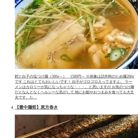
鱈と白子の塩つけ麺（300g～） 1500円～ ※画像は試作時のため麺200g
です これはとてもおいしいです！ 白子がゴロゴロ入ってますよ。 ラー
メンはカロリーが気になっちゃうな・・・。と思いますが お魚のつけ麺
だとなんとなくヘルシーな気がして 他にお鮨やおつまみを食べても大丈
夫です。た…
【豊中麺哲】恵方巻き