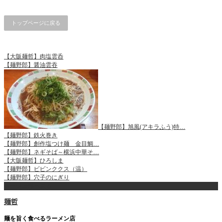
トップページに戻る
【大阪麺哲】肉塩雲呑
【麺野郎】醤油雲吞
【麺野郎】旭風(アキラふう)特…
【麺野郎】鉄火巻き
【麺野郎】創作塩つけ麺 金目鯛…
【麺野郎】ネギそば～横浜中華そ…
【大阪麺哲】ひろしま
【麺野郎】ビビンククス（温）
【麺野郎】穴子のにぎり
ページ上部へ戻る
麺哲
麺を旨く食べるラーメン店