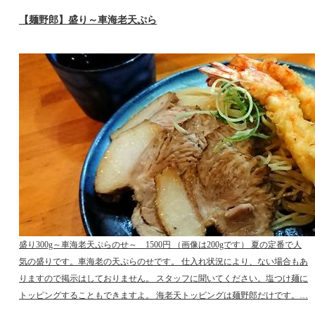
【麺野郎】盛り～車海老天ぷら
盛り300g～車海老天ぷらのせ～ 1500円 （画像は200gです） 夏の定番で人
気の盛りです。車海老の天ぷらのせです。 仕入れ状況により、ない場合もあ
りますので掲示はしておりません。 スタッフに聞いてください。塩つけ麺に
トッピングすることもできますよ。 海老天トッピングは麺野郎だけです。…