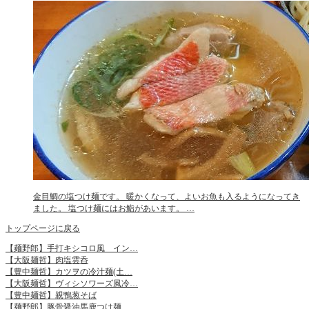
金目鯛の塩つけ麺です。 暖かくなって、よいお魚も入るようになってき
ました。 塩つけ麺にはお鮨があいます。 …
トップページに戻る
【麺野郎】手打キシコロ風 イン…
【大阪麺哲】肉塩雲呑
【豊中麺哲】カツヲの冷汁麺(土…
【大阪麺哲】ヴィシソワーズ風冷…
【豊中麺哲】親鴨葱そば
【麺野郎】豚骨醤油馬鹿つけ麺