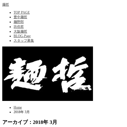
麺哲
TOP PAGE
豊中麺哲
麺野郎
坊也哲
大阪麺哲
BLOG-Page
スタッフ募集
Home
2018年 3月
アーカイブ：2018年 3月