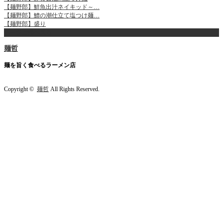
【麺野郎】鮮魚出汁ネイキッド～…
【麺野郎】鱧の潮仕立て塩つけ麺…
【麺野郎】盛り
ページ上部へ戻る
麺哲
麺を旨く食べるラーメン店
Copyright ©
麺哲
All Rights Reserved.