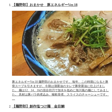
【麺野郎】おまかせ 豚エネルギーVer.18
豚エネルギーVer.18 麺野郎のおまかせです。 毎年、この時期になると豚
骨スープを引きますが、今期は溜醤油のタレで豚骨醤油に仕上げまし
た。 麺は12、14、16の混合切刃で加水を低めに旭川風の麺にしてみまし
た。 具材は豚バラ肉煮込み、喉軟骨煮、スライスのチャーシューです。
…
【麺野郎】創作塩つけ麺 金目鯛