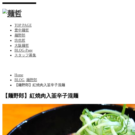
TOP PAGE
豊中麺哲
麺野郎
坊也哲
大阪麺哲
BLOG-Page
スタッフ募集
Home
BLOG
,
麺野郎
【麺野郎】紅焼肉入韮辛子混麺
【麺野郎】紅焼肉入韮辛子混麺