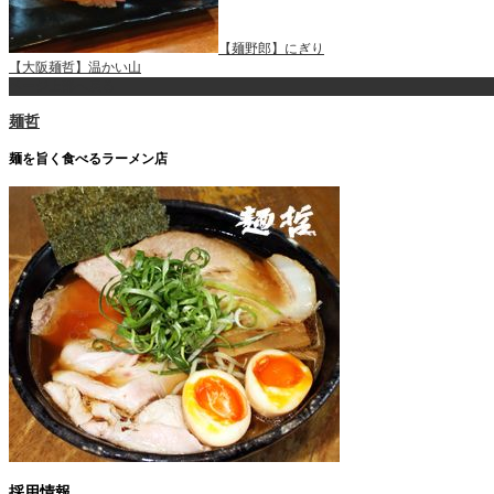
【麺野郎】にぎり
【大阪麺哲】温かい山
ページ上部へ戻る
麺哲
麺を旨く食べるラーメン店
採用情報