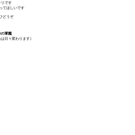
チリです
ってほしいです
ひどうぞ
身の軍艦
魚は日々変わります）