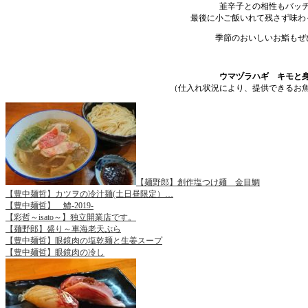
韮辛子との相性もバッ
最後に小ご飯いれて残さず味わ
季節のおいしいお鮨もぜ
ウマヅラハギ キモと
（仕入れ状況により、提供できるお
【麺野郎】創作塩つけ麺 金目鯛
【豊中麺哲】カツヲの冷汁麺(土日昼限定）…
【豊中麺哲】 鱧-2019-
【彩哲～isato～】独立開業店です。
【麺野郎】盛り～車海老天ぷら
【豊中麺哲】眼鏡肉の塩乾麺と生姜スープ
【豊中麺哲】眼鏡肉の冷し