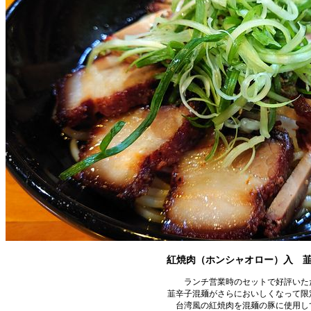
紅焼肉（ホンシャオロー）入 韮辛
ランチ営業時のセットで好評いた
韮辛子混麺がさらにおいしくなって限
台湾風の紅焼肉を混麺の豚に使用し