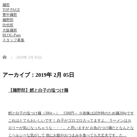
麺哲
TOP PAGE
豊中麺哲
麺野郎
坊也哲
大阪麺哲
BLOG-Page
スタッフ募集
Home
2019年 2月 05日
アーカイブ：2019年 2月 05日
【麺野郎】鱈と白子の塩つけ麺
鱈と白子の塩つけ麺（300g～） 1500円～ ※画像は試作時のため麺200gです
これはとてもおいしいです！ 白子がゴロゴロ入ってますよ。 ラーメンはカ
ロリーが気になっちゃうな・・・。と思いますが お魚のつけ麺だとなんとな
くヘルシーな気がして 他にお鮨やおつまみを食べても大丈夫です。た…