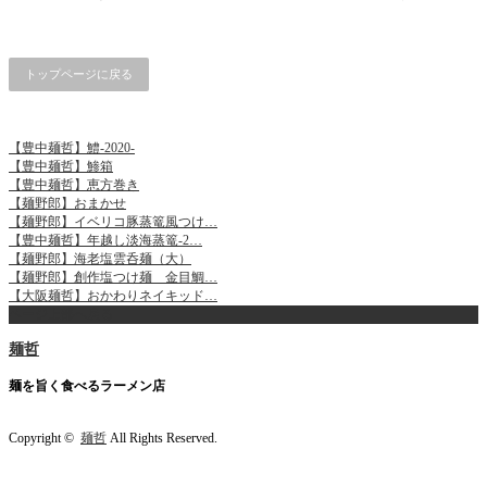
トップページに戻る
【豊中麺哲】鱧-2020-
【豊中麺哲】鯵箱
【豊中麺哲】恵方巻き
【麺野郎】おまかせ
【麺野郎】イベリコ豚蒸篭風つけ…
【豊中麺哲】年越し淡海蒸篭-2…
【麺野郎】海老塩雲呑麺（大）
【麺野郎】創作塩つけ麺 金目鯛…
【大阪麺哲】おかわりネイキッド…
ページ上部へ戻る
麺哲
麺を旨く食べるラーメン店
Copyright ©
麺哲
All Rights Reserved.