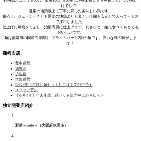
銘柄鶏とは言うものの、血液100分立の割合が在来種５０％を超えていない為だ
けでしで、
通常の地鶏以上に丁寧に育った美味しい鶏です。
歯応え、ジューシーさとも通常の地鶏よりも良く、今回も安定して入ってくるの
で採用しました。
仕上げに葛粉をまぶし、治部煮風に仕上げます。わさびと一緒に食べてもとても
おいしいです。
麺は蒸篭風の国産玄麦8割、プライムハード2割の麺です。強力な麺の味がしま
す！
麺哲支店
豊中麺哲
麺野郎
坊也哲
大阪麺哲
令和3年【年越し麺セット】ご注文受付中です
スタッフ募集
【令和4年】年末年越し麺セット販売中止のお知らせ
独立開業店紹介
彩哲～isato～（大阪府吹田市）