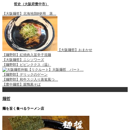
哲史（大阪府豊中市）
【大阪麺哲】北海地鶏Ⅱ使用 蒸…
【大阪麺哲】おまかせ
【麺野郎】紅焼肉入韮辛子混麺
【大阪麺哲】ニシソワーズ
【麺野郎】ビビンククス（温）
【リクルート】大阪麺哲 パート…
【麺野郎】デリックのゲーン
【麺野郎】和牛スジ入り蒸篭風つ…
【豊中麺哲】親鴨葱そば
ページ上部へ戻る
麺哲
麺を旨く食べるラーメン店