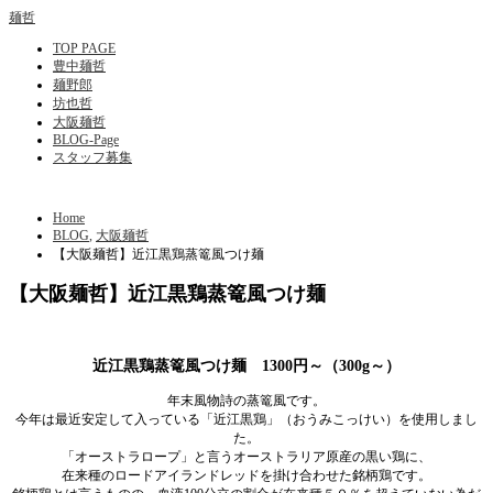
麺哲
TOP PAGE
豊中麺哲
麺野郎
坊也哲
大阪麺哲
BLOG-Page
スタッフ募集
Home
BLOG
,
大阪麺哲
【大阪麺哲】近江黒鶏蒸篭風つけ麺
【大阪麺哲】近江黒鶏蒸篭風つけ麺
近江黒鶏蒸篭風つけ麺 1300円～（300g～）
年末風物詩の蒸篭風です。
今年は最近安定して入っている「近江黒鶏」（おうみこっけい）を使用しまし
た。
「オーストラロープ」と言うオーストラリア原産の黒い鶏に、
在来種のロードアイランドレッドを掛け合わせた銘柄鶏です。