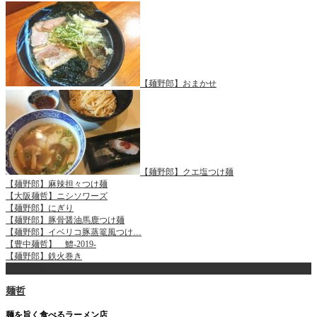
【麺野郎】おまかせ
【麺野郎】クエ塩つけ麺
【麺野郎】麻辣担々つけ麺
【大阪麺哲】ニシソワーズ
【麺野郎】にぎり
【麺野郎】豚骨醤油馬鹿つけ麺
【麺野郎】イベリコ豚蒸篭風つけ…
【豊中麺哲】 鱧-2019-
【麺野郎】鉄火巻き
ページ上部へ戻る
麺哲
麺を旨く食べるラーメン店