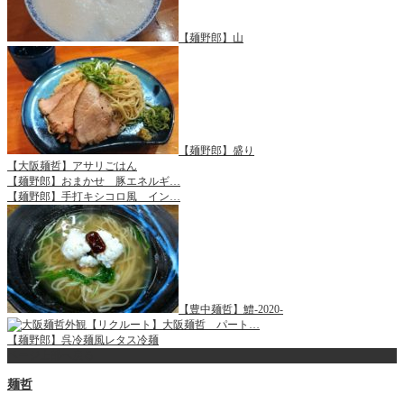
【麺野郎】山
【麺野郎】盛り
【大阪麺哲】アサリごはん
【麺野郎】おまかせ 豚エネルギ…
【麺野郎】手打キシコロ風 イン…
【豊中麺哲】鱧-2020-
【リクルート】大阪麺哲 パート…
【麺野郎】呉冷麺風レタス冷麺
ページ上部へ戻る
麺哲