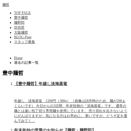
麺哲
TOP PAGE
豊中麺哲
麺野郎
坊也哲
大阪麺哲
BLOG-Page
スタッフ募集
Home
過去の記事一覧
豊中麺哲
【豊中麺哲】年越し淡海蒸篭
年越し 淡海蒸篭 1200円（300g） （画像は試作時のため、麺が200ｇ
くらいです） 今日からの3日間、年末恒例の「淡海蒸篭」です。 通常の
麺とは違い包丁切り専用麺を使用しています。 売り切れを出さないよう
にがんばりますが、気になる方はお早めに。 寒いですが、どうぞ足を運
んでみてく…
年末年始の営業のお知らせ【麺哲・麺野郎】