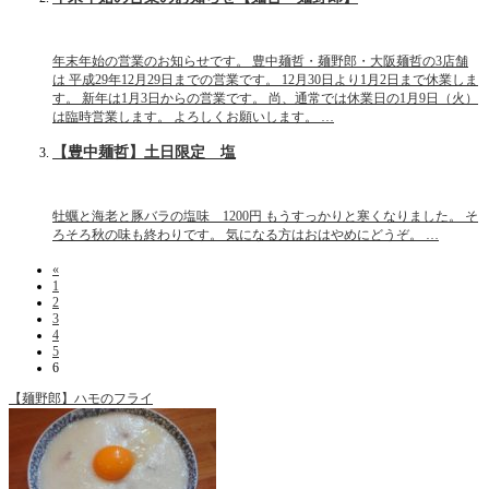
年末年始の営業のお知らせです。 豊中麺哲・麺野郎・大阪麺哲の3店舗
は 平成29年12月29日までの営業です。 12月30日より1月2日まで休業しま
す。 新年は1月3日からの営業です。 尚、通常では休業日の1月9日（火）
は臨時営業します。 よろしくお願いします。 …
【豊中麺哲】土日限定 塩
牡蠣と海老と豚バラの塩味 1200円 もうすっかりと寒くなりました。 そ
ろそろ秋の味も終わりです。 気になる方はおはやめにどうぞ。 …
«
1
2
3
4
5
6
【麺野郎】ハモのフライ