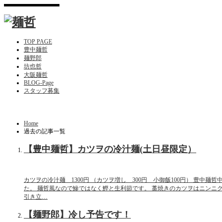
TOP PAGE
豊中麺哲
麺野郎
坊也哲
大阪麺哲
BLOG-Page
スタッフ募集
Home
過去の記事一覧
【豊中麺哲】カツヲの冷汁麺(土日昼限定）
カツヲの冷汁麺 1300円 （カツヲ増し 300円 小御飯100円） 豊中
た。 麺哲風なので鰺ではなく鰹と生利節です。 藁焼きのカツヲはニンニ
引き立…
【麺野郎】冷し予告です！