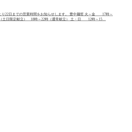
より22日までの営業時間をお知らせします。 豊中麺哲 火～金 17時～
5時（土日限定献立） 18時～22時（通常献立） 土・日 12時～15…