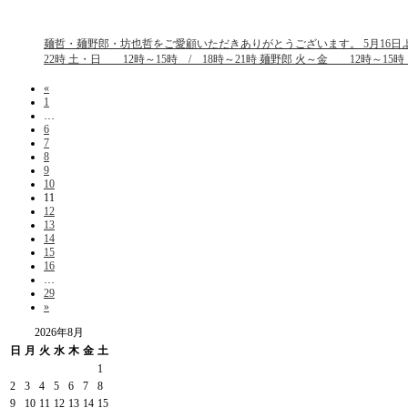
麺哲・麺野郎・坊也哲をご愛顧いただきありがとうございます。 5月16日
22時 土・日 12時～15時 / 18時～21時 麺野郎 火～金 12時～1
«
1
…
6
7
8
9
10
11
12
13
14
15
16
…
29
»
2026年8月
日
月
火
水
木
金
土
1
2
3
4
5
6
7
8
9
10
11
12
13
14
15