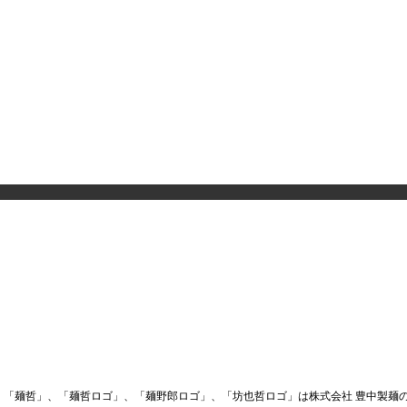
「麺哲」、「麺哲ロゴ」、「麺野郎ロゴ」、「坊也哲ロゴ」は株式会社 豊中製麺