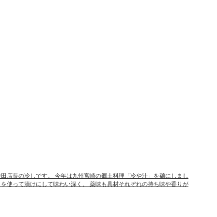
麺哲中田店長の冷しです。 今年は九州宮崎の郷土料理「冷や汁」を麺にしまし
クを使って漬けにして味わい深く、 薬味も具材それぞれの持ち味や香りが