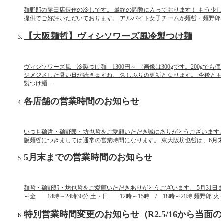
麺野郎の勝田店長作の冷しです。 最終の調整に入っております！ もう少しお
提供でご好評いただいております。 アルバイト女子チームが麺哲・麺野郎
【大阪麺哲】ヴィシソワーズ風冷製つけ麺
ヴィシソワーズ風 冷製つけ麺 1300円～ （画像は300gです。200
ジメジメした暑い日が続きますね。 久しぶりの更新となります。 今後と
製つけ麺…
各店舗の営業時間のお知らせ
いつも麺哲・麺野郎・坊也哲をご愛顧いただき誠にありがとうございます。
阪麺哲につきましては通常の営業時間になります。 東大阪坊也哲は、6月末までは
5月末までの営業時間のお知らせ
麺哲・麺野郎・坊也哲をご愛顧いただきありがとうございます。 5月31日ま
～金 18時～24時30分 土・日 12時～15時 / 18時～21時 麺野郎
特別営業時間変更のお知らせ（R2.5/16から当面