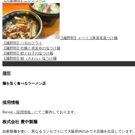
【大阪麺哲】ニシソワーズ
【麺野郎】イベリコ豚蒸篭風つけ麺
【麺野郎】ハモのフライ
【麺野郎】牡蠣と煮若布の塩つけ麺
【麺野郎】鱈と白子の塩つけ麺
【麺野郎】鰆（さわら）塩つけ麺
ページ上部へ戻る
麺哲
麺を旨く食べるラーメン店
採用情報
Recruit
－採用情報－
にてご案内しております。
株式会社 豊中製麺
自家製麺を使い、異なるコンセプトにて大阪府内のみで４店舗を出店しています。