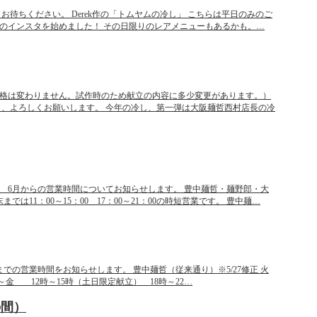
待ちください。 Derek作の「トムヤムの冷し」 こちらは平日のみのご
のインスタを始めました！ その日限りのレアメニューもあるかも。…
gでも価格は変わりません。試作時のため献立の内容に多少変更があります。）
も、よろしくお願いします。 今年の冷し、第一弾は大阪麺哲西村店長の冷
 6月からの営業時間についてお知らせします。 豊中麺哲・麺野郎・大
11：00～15：00 17：00～21：00の時短営業です。 豊中麺…
での営業時間をお知らせします。 豊中麺哲（従来通り）※5/27修正 火
 火～金 12時～15時（土日限定献立） 18時～22…
の間）