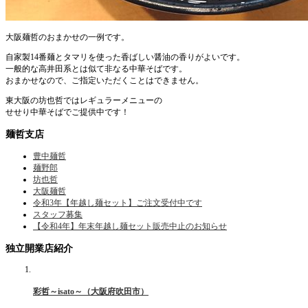
大阪麺哲のおまかせの一例です。
自家製14番麺とタマリを使った香ばしい醤油の香りがよいです。
一般的な高井田系とは似て非なる中華そばです。
おまかせなので、ご指定いただくことはできません。
東大阪の坊也哲ではレギュラーメニューの
せせり中華そばでご提供中です！
麺哲支店
豊中麺哲
麺野郎
坊也哲
大阪麺哲
令和3年【年越し麺セット】ご注文受付中です
スタッフ募集
【令和4年】年末年越し麺セット販売中止のお知らせ
独立開業店紹介
彩哲～isato～（大阪府吹田市）