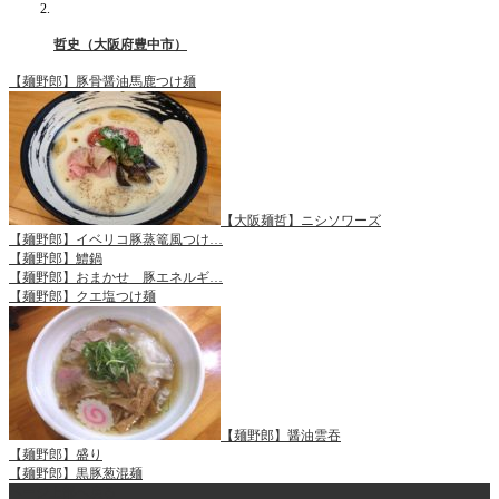
哲史（大阪府豊中市）
【麺野郎】豚骨醤油馬鹿つけ麺
【大阪麺哲】ニシソワーズ
【麺野郎】イベリコ豚蒸篭風つけ…
【麺野郎】鱧鍋
【麺野郎】おまかせ 豚エネルギ…
【麺野郎】クエ塩つけ麺
【麺野郎】醤油雲吞
【麺野郎】盛り
【麺野郎】黒豚葱混麺
ページ上部へ戻る