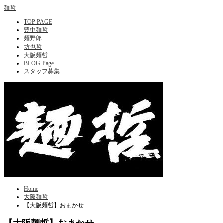
麺哲
TOP PAGE
豊中麺哲
麺野郎
坊也哲
大阪麺哲
BLOG-Page
スタッフ募集
Home
大阪麺哲
【大阪麺哲】おまかせ
【大阪麺哲】おまかせ