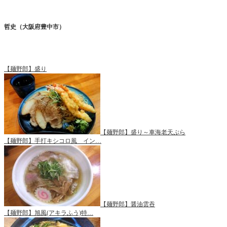
哲史（大阪府豊中市）
【麺野郎】盛り
【麺野郎】盛り～車海老天ぷら
【麺野郎】手打キシコロ風 イン…
【麺野郎】醤油雲吞
【麺野郎】旭風(アキラふう)特…