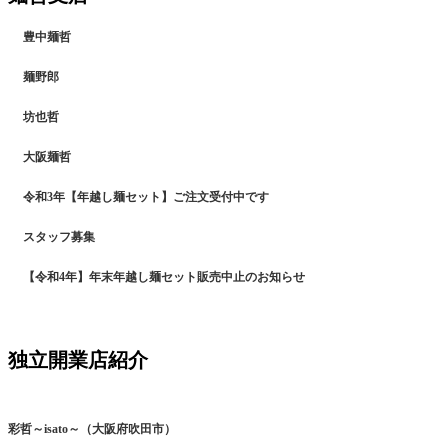
豊中麺哲
麺野郎
坊也哲
大阪麺哲
令和3年【年越し麺セット】ご注文受付中です
スタッフ募集
【令和4年】年末年越し麺セット販売中止のお知らせ
独立開業店紹介
彩哲～isato～（大阪府吹田市）