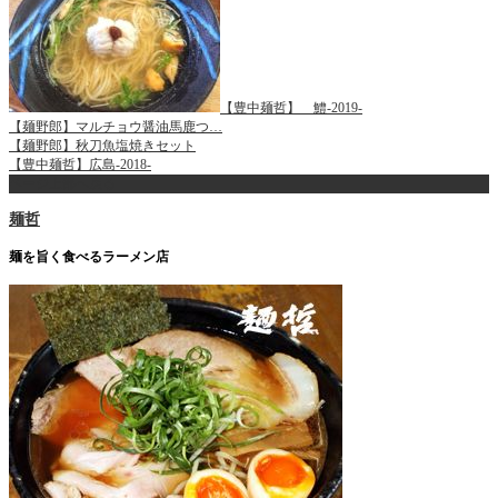
【豊中麺哲】 鱧-2019-
【麺野郎】マルチョウ醤油馬鹿つ…
【麺野郎】秋刀魚塩焼きセット
【豊中麺哲】広島-2018-
ページ上部へ戻る
麺哲
麺を旨く食べるラーメン店