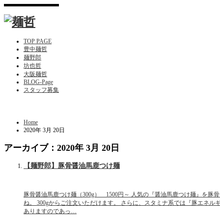
TOP PAGE
豊中麺哲
麺野郎
坊也哲
大阪麺哲
BLOG-Page
スタッフ募集
Home
2020年 3月 20日
アーカイブ：2020年 3月 20日
【麺野郎】豚骨醤油馬鹿つけ麺
豚骨醤油馬鹿つけ麺（300g） 1500円～ 人気の『醤油馬鹿つけ麺』を
ね。 300gからご注文いただけます。 さらに、スタミナ系では『豚エネル
ありますのであっ…