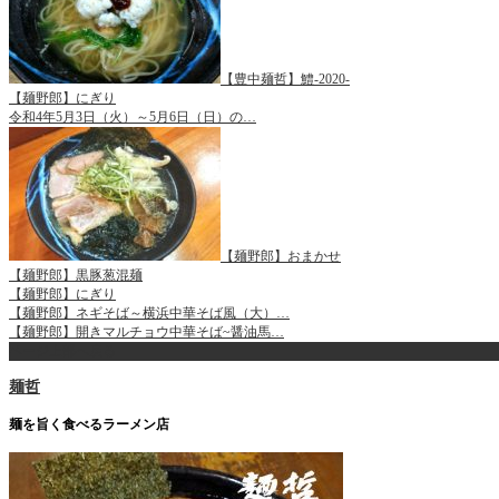
【豊中麺哲】鱧-2020-
【麺野郎】にぎり
令和4年5月3日（火）～5月6日（日）の…
【麺野郎】おまかせ
【麺野郎】黒豚葱混麺
【麺野郎】にぎり
【麺野郎】ネギそば～横浜中華そば風（大）…
【麺野郎】開きマルチョウ中華そば~醤油馬…
ページ上部へ戻る
麺哲
麺を旨く食べるラーメン店