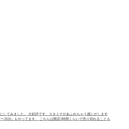
豚骨にしてみました。 大好評です。スタミナがあふれちゃう感じがします
ギー2020』もやってます。 こちらは開店1時間くらいで売り切れることも