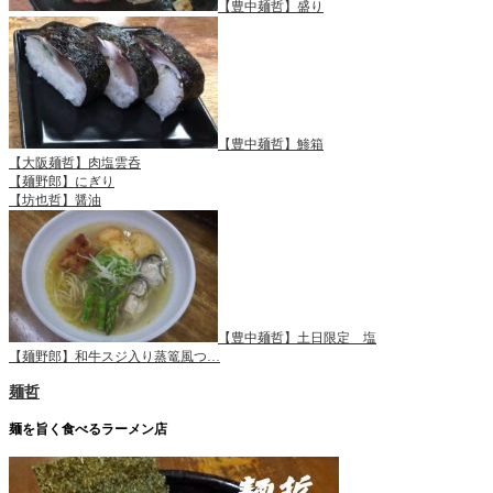
【豊中麺哲】盛り
【豊中麺哲】鯵箱
【大阪麺哲】肉塩雲呑
【麺野郎】にぎり
【坊也哲】醤油
【豊中麺哲】土日限定 塩
【麺野郎】和牛スジ入り蒸篭風つ…
麺哲
麺を旨く食べるラーメン店