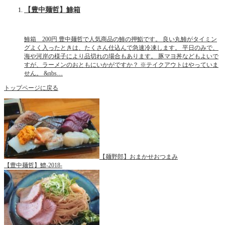
【豊中麺哲】鯵箱
鯵箱 200円 豊中麺哲で人気商品の鯵の押鮨です。 良い丸鯵がタイミン
グよく入ったときは、たくさん仕込んで急速冷凍します。 平日のみで、
海や河岸の様子により品切れの場合もあります。 豚マヨ丼などもよいで
すが、ラーメンのおともにいかがですか？ ※テイクアウトはやっていま
せん。 &nbs…
トップページに戻る
【麺野郎】おまかせおつまみ
【豊中麺哲】鱧-2018-