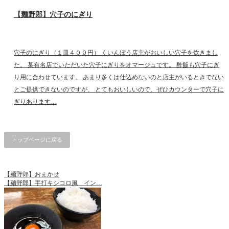
【麺野郎】穴子のにぎり
穴子のにぎり（１皿４００円） くいんぼう店主がおいしい穴子を炊きまし
た。 某有名店でいただいた穴子にぎりをオマージュです。 酢飯も穴子にぎ
り用に合わせています。 あまり多くは仕込めないのと店主がいるときでない
とご提供できないのですが、 とてもおいしいので、ぜひカウンターで穴子に
ぎりあります…
トップページに戻る
【麺野郎】おまかせ
【麺野郎】手打キシコロ風 イン…