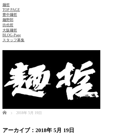
麺哲
TOP PAGE
豊中麺哲
麺野郎
坊也哲
大阪麺哲
BLOG-Page
スタッフ募集
Home
2018年 5月 19日
アーカイブ：2018年 5月 19日