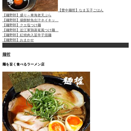
【豊中麺哲】なま玉子ごはん
【麺野郎】盛り～車海老天ぷら
【麺野郎】揚餅鮮魚出汁ネイキッ…
【麺野郎】クエ塩つけ麺
【麺野郎】近江軍鶏蒸篭風つけ麺…
【麺野郎】紅焼肉入韮辛子混麺
【麺野郎】おまかせ
ページ上部へ戻る
麺哲
麺を旨く食べるラーメン店