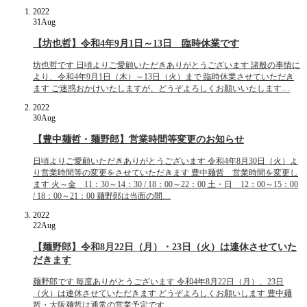
2022
31
Aug
【坊也哲】令和4年9月1日～13日 臨時休業です
坊也哲です 日頃よりご愛顧いただきありがとうございます 諸般の事情に
より、令和4年9月1日（木）～13日（火）まで 臨時休業させていただき
ます ご迷惑おかけいたしますが、どうぞよろしくお願いいたします…
2022
30
Aug
【豊中麺哲・麺野郎】営業時間等変更のお知らせ
日頃よりご愛顧いただきありがとうございます 令和4年8月30日（火）よ
り営業時間等の変更をさせていただきます 豊中麺哲 営業時間を変更し
ます 火～金 11：30～14：30 / 18：00～22：00 土・日 12：00～15：00
/ 18：00～21：00 麺野郎は当面の間…
2022
22
Aug
【麺野郎】令和8月22日（月）・23日（火）は連休させていた
だきます
麺野郎です 毎度ありがとうございます 令和4年8月22日（月）、23日
（火）は連休させていただきます どうぞよろしくお願いします 豊中麺
哲・大阪麺哲は通常の営業予定です …