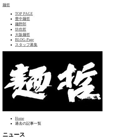
麺哲
TOP PAGE
豊中麺哲
麺野郎
坊也哲
大阪麺哲
BLOG-Page
スタッフ募集
Home
過去の記事一覧
ニュース