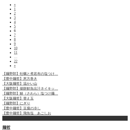
«
1
2
3
4
5
6
7
8
9
10
11
…
22
»
【麺野郎】牡蠣と煮若布の塩つけ…
【豊中麺哲】恵方巻き
【大阪麺哲】温かい山
【麺野郎】揚餅鮮魚出汁ネイキッ…
【麺野郎】鰆（さわら）塩つけ麺…
【大阪麺哲】替え玉
【麺野郎】にぎり
【豊中麺哲】豆腐の冷し
【豊中麺哲】飛魚塩 あごしお
ページ上部へ戻る
麺哲