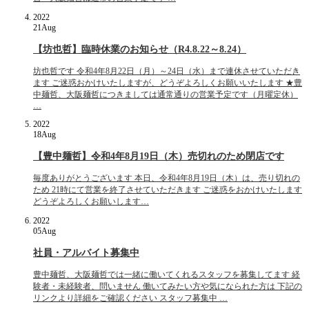
2022
21
Aug
【坊也哲】臨時休業のお知らせ（R4.8.22～8.24）
坊也哲です 令和4年8月22日（月）～24日（水）まで連休させていただき
ます ご迷惑おかけいたしますが、どうぞよろしくお願いいたします ★豊
中麺哲、大阪麺哲につきましては通常通りの営業予定です（月曜定休）
…
2022
18
Aug
【豊中麺哲】令和4年8月19日（木）売切れのため閉店です
毎度ありがとうございます 本日、令和4年8月19日（木）は、売り切れの
ため 21時にて営業を終了させていただきます ご迷惑をおかけいたします
どうぞよろしくお願いします…
2022
05
Aug
社員・アルバイト募集中
豊中麺哲、大阪麺哲では一緒に働いてくれるスタッフを募集してます 経
験者・未経験者、問いません 働いてみたい方や気になられた方は 下記の
リンクより詳細をご確認ください スタッフ募集中 …