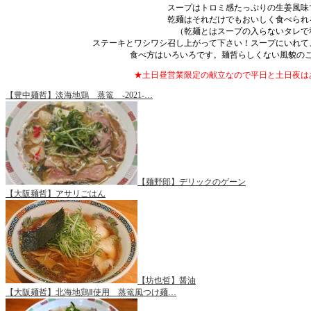
スープはトロミ感たっぷりの生姜風味
乾麺はそれだけでもおいしく食べられ
（乾麺とはスープの入らないタレで
ステーキとワシワシ召し上がって下さい！スープにいれて
食べ方はいろいろです。麺哲らしくない風貌の
★土日昼営業限定の献立なので平日と土日夜は
【豊中麺哲】淡海地鶏 蒸篭 -2021-…
【麺野郎】デリックのゲーン
【大阪麺哲】アサリごはん
【坊也哲】醤油
【大阪麺哲】北海地鶏Ⅱ使用 蒸篭風つけ麺…