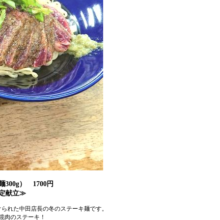
00g） 1700円
定献立≫
けられた中田店長の冬のステーキ麺です。
鏡肉のステーキ！