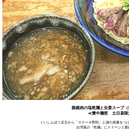
眼鏡肉の塩乾麺と生姜スープ（麺3
≪豊中麺哲 土日昼限
くいしんぼう店主から「ステーキ野郎」と謎の肩書をつ
台湾風の『乾麺』にドドーンと眼