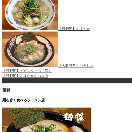
【麺野郎】おまかせ
【大阪麺哲】ひろしま
【麺野郎】ビビンククス（温）
【麺野郎】おまかせおつまみ
ページ上部へ戻る
麺哲
麺を旨く食べるラーメン店