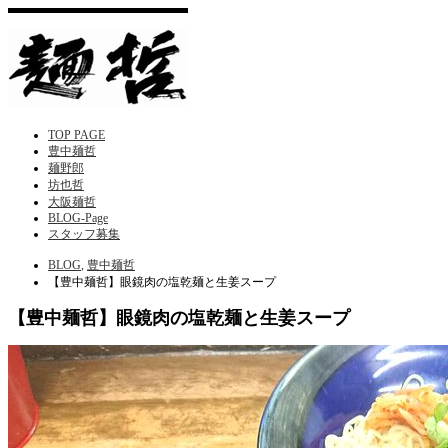
TOP PAGE
豊中麺哲
麺野郎
坊也哲
大阪麺哲
BLOG-Page
スタッフ募集
Home
BLOG
,
豊中麺哲
【豊中麺哲】眼鏡肉の塩乾麺と生姜スープ
【豊中麺哲】眼鏡肉の塩乾麺と生姜スープ