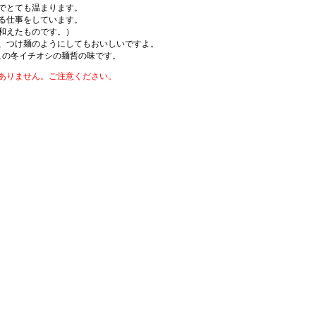
でとても温まります。
る仕事をしています。
和えたものです。）
、つけ麺のようにしてもおいしいですよ。
この冬イチオシの麺哲の味です。
ありません。ご注意ください。