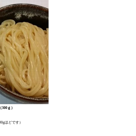
300ｇ）
0gほどです）