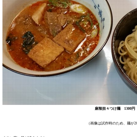
麻辣担々つけ麺 1300円（
（画像は試作時のため、麺が20