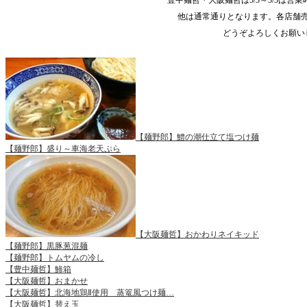
他は通常通りとなります。各店舗
どうぞよろしくお願い
【麺野郎】鱧の潮仕立て塩つけ麺
【麺野郎】盛り～車海老天ぷら
【大阪麺哲】おかわりネイキッド
【麺野郎】黒豚葱混麺
【麺野郎】トムヤムの冷し
【豊中麺哲】鯵箱
【大阪麺哲】おまかせ
【大阪麺哲】北海地鶏Ⅱ使用 蒸篭風つけ麺…
【大阪麺哲】替え玉