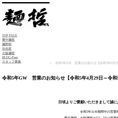
TOP PAGE
豊中麺哲
麺野郎
坊也哲
大阪麺哲
BLOG-Page
スタッフ募集
Home
BLOG
,
営業のお知らせ
令和5年GW 営業のお知らせ【令和5年4月2
令和5年GW 営業のお知らせ【令和5年4月29日～令和
日頃よりご愛顧いただきまして誠に
令和5年ＧＷ期間中の営業
豊中麺哲・大阪麺哲は5/3～5/5は営