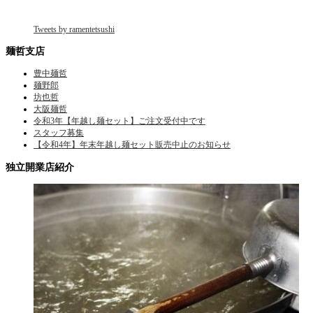
Tweets by ramentetsushi
麺哲支店
豊中麺哲
麺野郎
坊也哲
大阪麺哲
令和3年【年越し麺セット】ご注文受付中です
スタッフ募集
【令和4年】年末年越し麺セット販売中止のお知らせ
独立開業店紹介