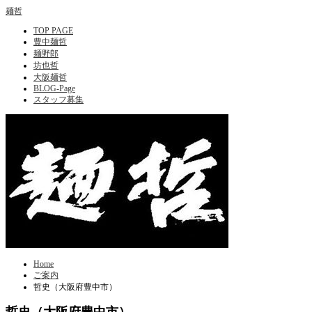
麺哲
TOP PAGE
豊中麺哲
麺野郎
坊也哲
大阪麺哲
BLOG-Page
スタッフ募集
Home
ご案内
哲史（大阪府豊中市）
哲史（大阪府豊中市）