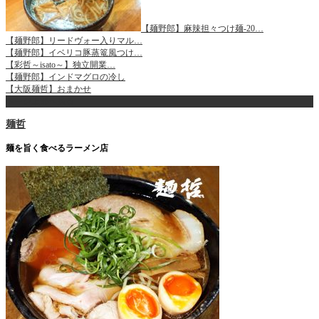
【麺野郎】麻辣担々つけ麺-20…
【麺野郎】リードヴォー入りマル…
【麺野郎】イベリコ豚蒸篭風つけ…
【彩哲～isato～】独立開業…
【麺野郎】インドマグロの冷し
【大阪麺哲】おまかせ
ページ上部へ戻る
麺哲
麺を旨く食べるラーメン店