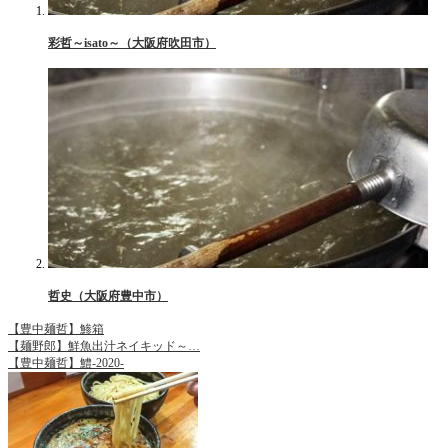
彩哲～isato～（大阪府吹田市）
哲史（大阪府豊中市）
【豊中麺哲】鯵箱
【麺野郎】鮮魚出汁ネイキッド～…
【豊中麺哲】鱧-2020-