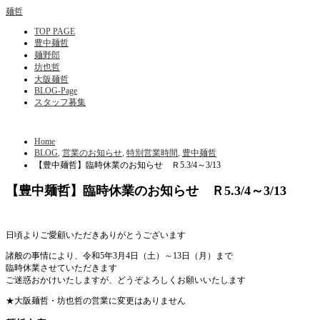
麺哲
TOP PAGE
豊中麺哲
麺野郎
坊也哲
大阪麺哲
BLOG-Page
スタッフ募集
Home
BLOG
,
営業のお知らせ
,
特別営業時間
,
豊中麺哲
【豊中麺哲】臨時休業のお知らせ Ｒ5.3/4～3/13
【豊中麺哲】臨時休業のお知らせ Ｒ5.3/4～3/13
日頃よりご愛顧いただきありがとうございます
諸般の事情により、令和5年3月4日（土）～13日（月）まで
臨時休業させていただきます
ご迷惑おかけいたしますが、どうぞよろしくお願いいたします
★大阪麺哲・坊也哲の営業に変更はありません