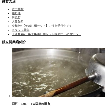
麺哲支店
豊中麺哲
麺野郎
坊也哲
大阪麺哲
令和3年【年越し麺セット】ご注文受付中です
スタッフ募集
【令和4年】年末年越し麺セット販売中止のお知らせ
独立開業店紹介
彩哲～isato～（大阪府吹田市）