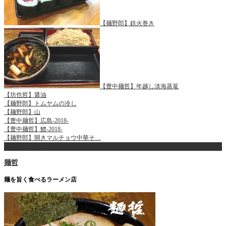
【麺野郎】鉄火巻き
【豊中麺哲】年越し淡海蒸篭
【坊也哲】醤油
【麺野郎】トムヤムの冷し
【麺野郎】山
【豊中麺哲】広島-2018-
【豊中麺哲】鱧-2018-
【麺野郎】開きマルチョウ中華そ…
ページ上部へ戻る
麺哲
麺を旨く食べるラーメン店